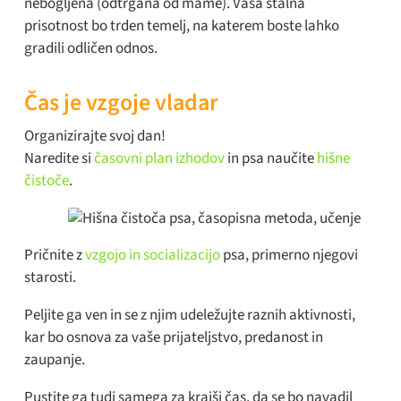
nebogljena (odtrgana od mame). Vaša stalna
prisotnost bo trden temelj, na katerem boste lahko
gradili odličen odnos.
Čas je vzgoje vladar
Organizirajte svoj dan!
Naredite si
časovni plan izhodov
in psa naučite
hišne
čistoče
.
Pričnite z
vzgojo in socializacijo
psa, primerno njegovi
starosti.
Peljite ga ven in se z njim udeležujte raznih aktivnosti,
kar bo osnova za vaše prijateljstvo, predanost in
zaupanje.
Pustite ga tudi samega za krajši čas, da se bo navadil