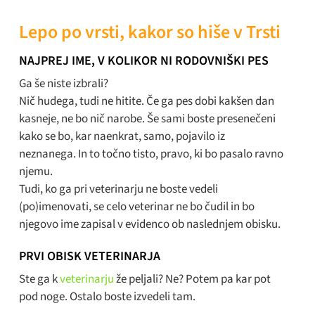
Lepo po vrsti, kakor so hiše v Trsti
NAJPREJ IME, V KOLIKOR NI RODOVNIŠKI PES
Ga še niste izbrali?
Nič hudega, tudi ne hitite. Če ga pes dobi kakšen dan
kasneje, ne bo nič narobe. Še sami boste presenečeni
kako se bo, kar naenkrat, samo, pojavilo iz
neznanega. In to točno tisto, pravo, ki bo pasalo ravno
njemu.
Tudi, ko ga pri veterinarju ne boste vedeli
(po)imenovati, se celo veterinar ne bo čudil in bo
njegovo ime zapisal v evidenco ob naslednjem obisku.
PRVI OBISK VETERINARJA
Ste ga k
veterinarju
že peljali? Ne? Potem pa kar pot
pod noge. Ostalo boste izvedeli tam.