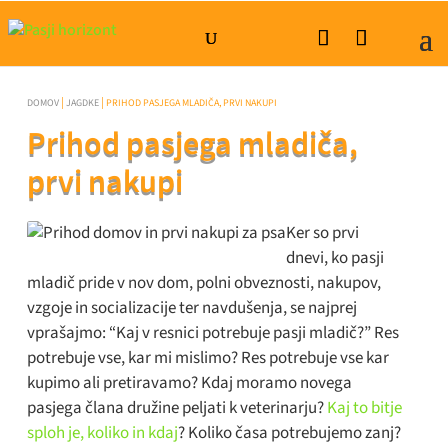
|
|
DOMOV
JAGDKE
PRIHOD PASJEGA MLADIČA, PRVI NAKUPI
Prihod pasjega mladiča,
prvi nakupi
Ker so prvi
dnevi, ko pasji
mladič pride v nov dom, polni obveznosti, nakupov,
vzgoje in socializacije ter navdušenja, se najprej
vprašajmo: “Kaj v resnici potrebuje pasji mladič?” Res
potrebuje vse, kar mi mislimo? Res potrebuje vse kar
kupimo ali pretiravamo? Kdaj moramo novega
pasjega člana družine peljati k veterinarju?
Kaj to bitje
sploh je, koliko in kdaj
? Koliko časa potrebujemo zanj?