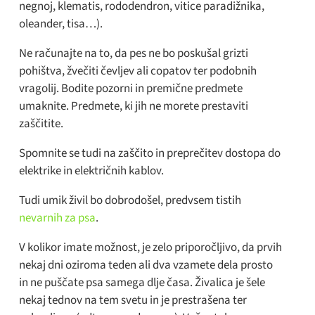
negnoj, klematis, rododendron, vitice paradižnika,
oleander, tisa…).
Ne računajte na to, da pes ne bo poskušal grizti
pohištva, žvečiti čevljev ali copatov ter podobnih
vragolij. Bodite pozorni in premične predmete
umaknite. Predmete, ki jih ne morete prestaviti
zaščitite.
Spomnite se tudi na zaščito in preprečitev dostopa do
elektrike in električnih kablov.
Tudi umik živil bo dobrodošel, predvsem tistih
nevarnih za psa
.
V kolikor imate možnost, je zelo priporočljivo, da prvih
nekaj dni oziroma teden ali dva vzamete dela prosto
in ne puščate psa samega dlje časa. Živalica je šele
nekaj tednov na tem svetu in je prestrašena ter