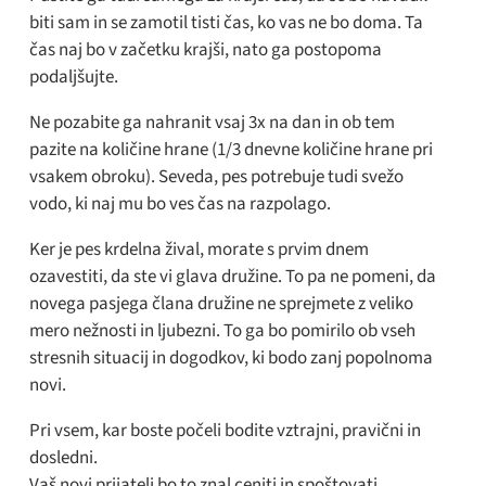
biti sam in se zamotil tisti čas, ko vas ne bo doma. Ta
čas naj bo v začetku krajši, nato ga postopoma
podaljšujte.
Ne pozabite ga nahranit vsaj 3x na dan in ob tem
pazite na količine hrane (1/3 dnevne količine hrane pri
vsakem obroku). Seveda, pes potrebuje tudi svežo
vodo, ki naj mu bo ves čas na razpolago.
Ker je pes krdelna žival, morate s prvim dnem
ozavestiti, da ste vi glava družine. To pa ne pomeni, da
novega pasjega člana družine ne sprejmete z veliko
mero nežnosti in ljubezni. To ga bo pomirilo ob vseh
stresnih situacij in dogodkov, ki bodo zanj popolnoma
novi.
Pri vsem, kar boste počeli bodite vztrajni, pravični in
dosledni.
Vaš novi prijatelj bo to znal ceniti in spoštovati.