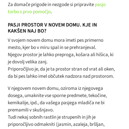
Za domače prigode in nezgode si pripravite
pasjo
torbo s prvo pomočjo
.
PASJI PROSTOR V NOVEM DOMU. KJE IN
KAKŠEN NAJ BO?
V svojem novem domu mora imeti pes primerno
mesto, kjer bo v miru spal in se prehranjeval.
Njegov prostor je lahko preproga, košara ali hišica, ki
je dovolj velika zanj.
Priporočljivo je, da je ta prostor stran od vrat ali oken,
da bi pes lahko imel občutek nadzora nad prostorom.
V njegovem novem domu, oziroma iz njegovega
dosega, umaknite vse sporne predmete, tekočine,
kemikalije, ipd., da vašega pasjega mladiča ne bi
premamili v skušnjavo.
Tudi nekaj sobnih rastlin je strupenih in jih je
priporočljivo odmakniti (jasmin, azaleja, bršljan,