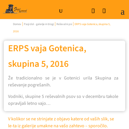
|
|
|
Domov
Pasji dol - galerije in blogi
Reševalni psi
ERPS vaja Gotenica, skupina 5,
2016
ERPS vaja Gotenica,
skupina 5, 2016
Že tradicionalno se je v Gotenici urila Skupina za
reševanje pogrešanih.
Vodniki, skupine 5 reševalnih psov so v decembru takole
opravljali letno vajo…
V kolikor se ne strinjate z objavo katere od vaših slik, se
le-ta iz galerije umakne na vašo zahtevo – sporočilo.