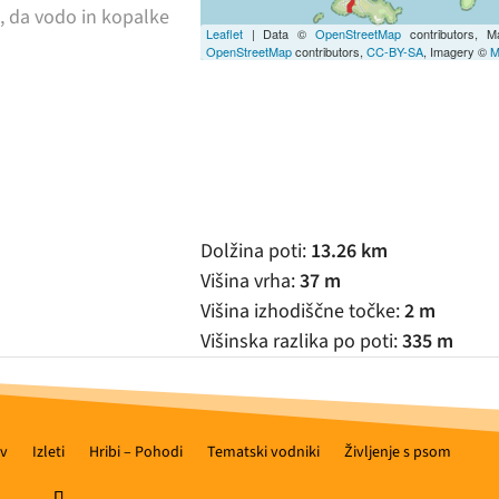
o, da vodo in kopalke
Leaflet
| Data ©
OpenStreetMap
contributors, 
OpenStreetMap
contributors,
CC-BY-SA
, Imagery ©
M
Dolžina poti:
13.26 km
Višina vrha:
37 m
Višina izhodiščne točke:
2 m
Višinska razlika po poti:
335 m
v
Izleti
Hribi – Pohodi
Tematski vodniki
Življenje s psom