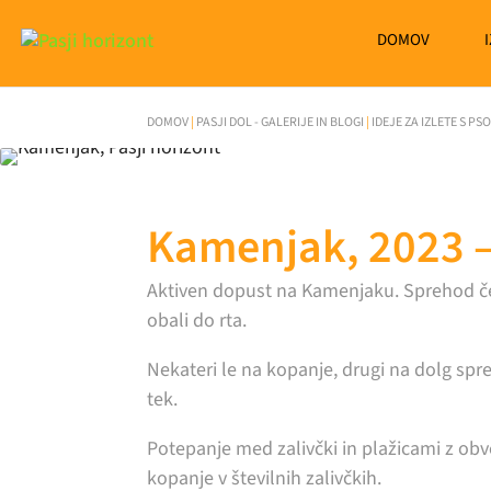
DOMOV
DOMOV
|
PASJI DOL - GALERIJE IN BLOGI
|
IDEJE ZA IZLETE S PS
Kamenjak, 2023 –
Aktiven dopust na Kamenjaku. Sprehod č
obali do rta.
Nekateri le na kopanje, drugi na dolg spreh
tek.
Potepanje med zalivčki in plažicami z ob
kopanje v številnih zalivčkih.