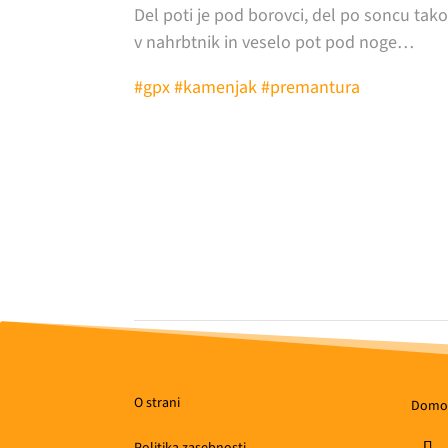
Del poti je pod borovci, del po soncu tak
v nahrbtnik in veselo pot pod noge…
#gpx #kamenjak #premantura
O strani
Domo