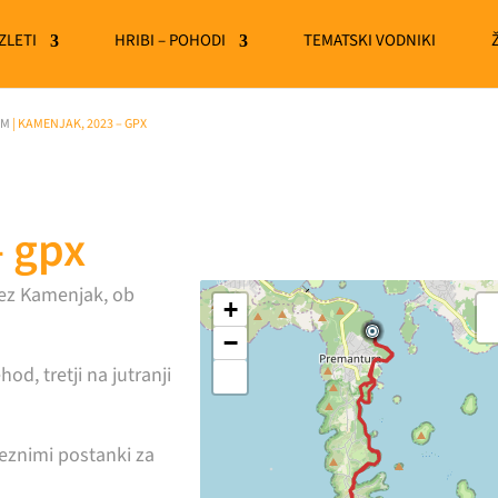
IZLETI
HRIBI – POHODI
TEMATSKI VODNIKI
OM
|
KAMENJAK, 2023 – GPX
 gpx
ez Kamenjak, ob
+
−
od, tretji na jutranji
veznimi postanki za