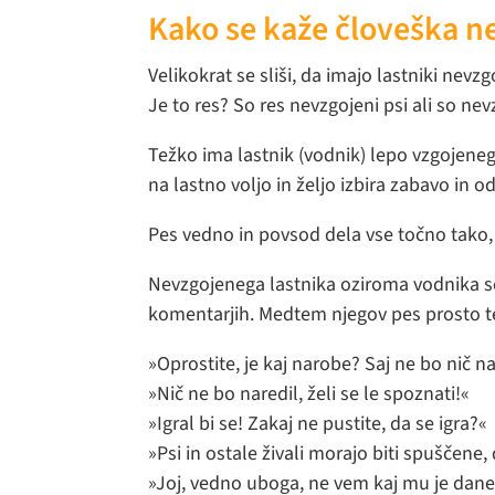
Kako se kaže človeška n
Velikokrat se sliši, da imajo lastniki nevz
Je to res? So res nevzgojeni psi ali so nev
Težko ima lastnik (vodnik) lepo vzgojenega
na lastno voljo in željo izbira zabavo in
Pes vedno in povsod dela vse točno tako, 
Nevzgojenega lastnika oziroma vodnika s
komentarjih. Medtem njegov pes prosto te
»Oprostite, je kaj narobe? Saj ne bo nič na
»Nič ne bo naredil, želi se le spoznati!«
»Igral bi se! Zakaj ne pustite, da se igra?«
»Psi in ostale živali morajo biti spuščene
»Joj, vedno uboga, ne vem kaj mu je dane