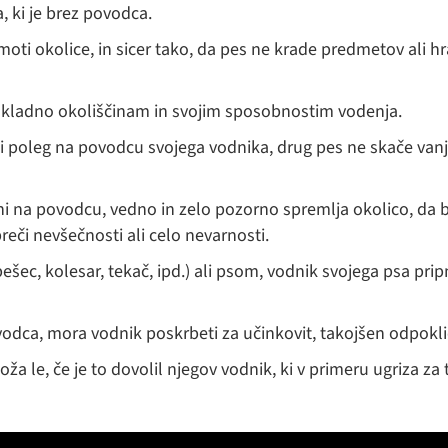
 ki je brez povodca.
moti okolice, in sicer tako, da pes ne krade predmetov ali h
skladno okoliščinam in svojim sposobnostim vodenja.
 poleg na povodcu svojega vodnika, drug pes ne skače vanj 
ni na povodcu, vedno in zelo pozorno spremlja okolico, da b
eči nevšečnosti ali celo nevarnosti.
šec, kolesar, tekač, ipd.) ali psom, vodnik svojega psa pri
vodca, mora vodnik poskrbeti za učinkovit, takojšen odpokli
a le, če je to dovolil njegov vodnik, ki v primeru ugriza za 