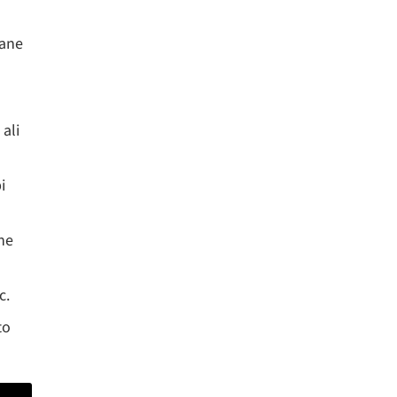
rane
ali
i
pne
c.
to