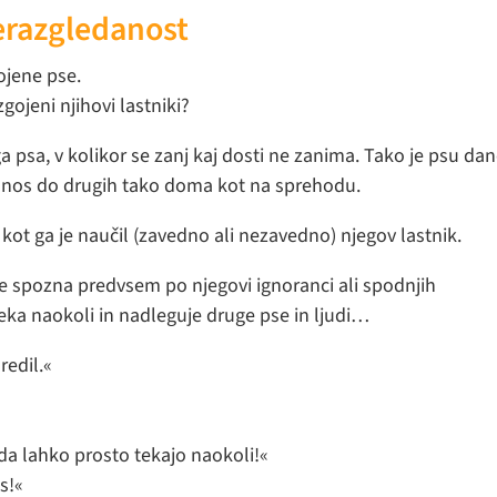
erazgledanost
gojene pse.
zgojeni njihovi lastniki?
 psa, v kolikor se zanj kaj dosti ne zanima. Tako je psu dan
 odnos do drugih tako doma kot na sprehodu.
kot ga je naučil (zavedno ali nezavedno) njegov lastnik.
e spozna predvsem po njegovi ignoranci ali spodnjih
ka naokoli in nadleguje druge pse in ljudi…
redil.«
, da lahko prosto tekajo naokoli!«
s!«