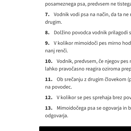
posameznega psa, predvsem ne tistega,
Vodnik vodi psa na način, da ta ne 
drugim.
Dolžino povodca vodnik prilagodi 
V kolikor mimoidoči pes mirno hodi
nanj renči.
Vodnik, predvsem, če njegov pes 
lahko pravočasno reagira oziroma prepr
Ob srečanju z drugim človekom (pe
na povodec.
V kolikor se pes sprehaja brez po
Mimoidočega psa se ogovarja in bož
odgovarja.