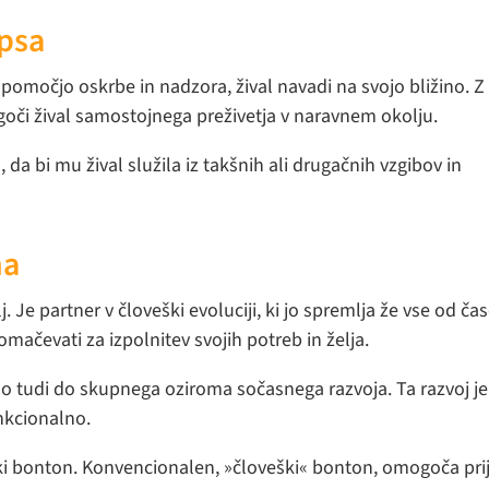
psa
pomočjo oskrbe in nadzora, žival navadi na svojo bližino. Z
či žival samostojnega preživetja v naravnem okolju.
 bi mu žival služila iz takšnih ali drugačnih vzgibov in
na
lj. Je partner v človeški evoluciji, ki jo spremlja že vse od čas
omačevati za izpolnitev svojih potreb in želja.
šlo tudi do skupnega oziroma sočasnega razvoja. Ta razvoj je
unkcionalno.
i bonton. Konvencionalen, »človeški« bonton, omogoča pri