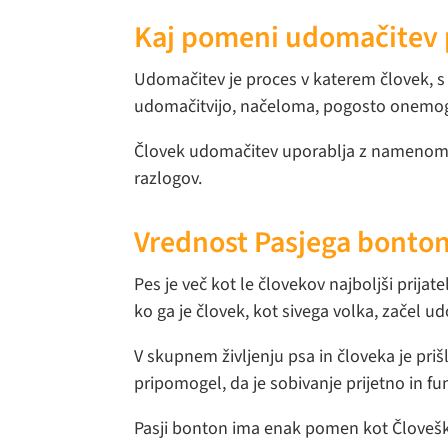
Kaj pomeni udomačitev 
Udomačitev je proces v katerem človek, s 
udomačitvijo, načeloma, pogosto onemogo
Človek udomačitev uporablja z namenom, da
razlogov.
Vrednost Pasjega bonto
Pes je več kot le človekov najboljši prijate
ko ga je človek, kot sivega volka, začel ud
V skupnem življenju psa in človeka je pri
pripomogel, da je sobivanje prijetno in f
Pasji bonton ima enak pomen kot Človešk