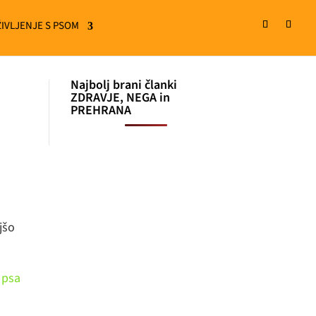
ŽIVLJENJE S PSOM
Najbolj brani članki
ZDRAVJE, NEGA in
PREHRANA
jšo
 psa