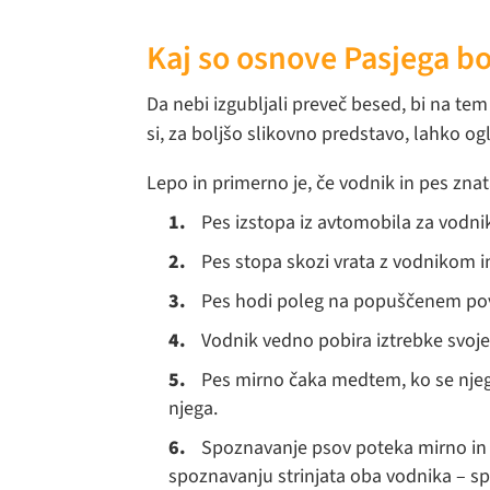
Kaj so osnove Pasjega b
Da nebi izgubljali preveč besed, bi na te
si, za boljšo slikovno predstavo, lahko 
Lepo in primerno je, če vodnik in pes zn
Pes izstopa iz avtomobila za vodnik
Pes stopa skozi vrata z vodnikom in 
Pes hodi poleg na popuščenem pov
Vodnik vedno pobira iztrebke svoje
Pes mirno čaka medtem, ko se njeg
njega.
Spoznavanje psov poteka mirno in
spoznavanju strinjata oba vodnika – sp