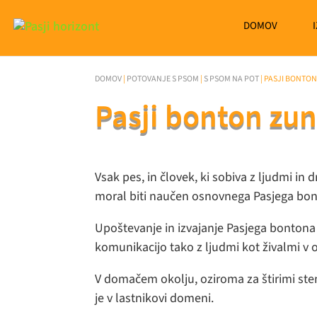
DOMOV
DOMOV
|
POTOVANJE S PSOM
|
S PSOM NA POT
|
PASJI BONTON
Pasji bonton zu
Vsak pes, in človek, ki sobiva z ljudmi in d
moral biti naučen osnovnega Pasjega bo
Upoštevanje in izvajanje Pasjega bontona
komunikacijo tako z ljudmi kot živalmi v o
V domačem okolju, oziroma za štirimi stena
je v lastnikovi domeni.