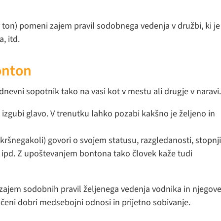
 ton) pomeni zajem pravil sodobnega vedenja v družbi, ki je
, itd.
onton
dnevni sopotnik tako na vasi kot v mestu ali drugje v naravi
 izgubi glavo. V trenutku lahko pozabi kakšno je željeno in
ršnegakoli) govori o svojem statusu, razgledanosti, stopnj
, ipd. Z upoštevanjem bontona tako človek kaže tudi
t zajem sodobnih pravil željenega vedenja vodnika in njegov
čeni dobri medsebojni odnosi in prijetno sobivanje.