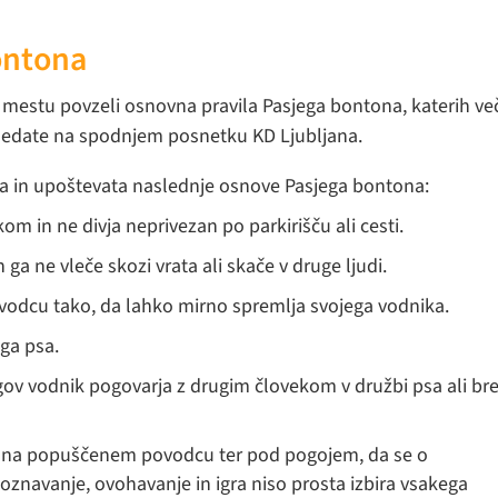
ontona
m mestu povzeli osnovna pravila Pasjega bontona, katerih ve
ogledate na spodnjem posnetku KD Ljubljana.
ata in upoštevata naslednje osnove Pasjega bontona:
om in ne divja neprivezan po parkirišču ali cesti.
ga ne vleče skozi vrata ali skače v druge ljudi.
odcu tako, da lahko mirno spremlja svojega vodnika.
ga psa.
ov vodnik pogovarja z drugim človekom v družbi psa ali br
 na popuščenem povodcu ter pod pogojem, da se o
oznavanje, ovohavanje in igra niso prosta izbira vsakega