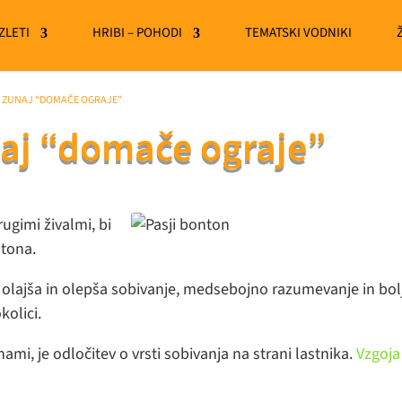
IZLETI
HRIBI – POHODI
TEMATSKI VODNIKI
 ZUNAJ “DOMAČE OGRAJE”
naj “domače ograje”
rugimi živalmi, bi
ntona.
 olajša in olepša sobivanje, medsebojno razumevanje in bol
kolici.
mi, je odločitev o vrsti sobivanja na strani lastnika.
Vzgoja